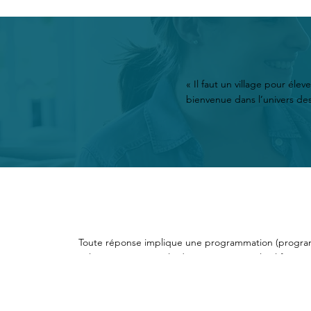
« Il faut un village pour élev
bienvenue dans l’univers des 
Toute réponse implique une programmation (progra
S’il s’agit par exemple d’une réponse orale, il faut p
les mots et les sons de la parole pour les enchaîner et
programmation cognitive et motrice.
S’il s’agit par exemple d’une réponse manuscrite, il