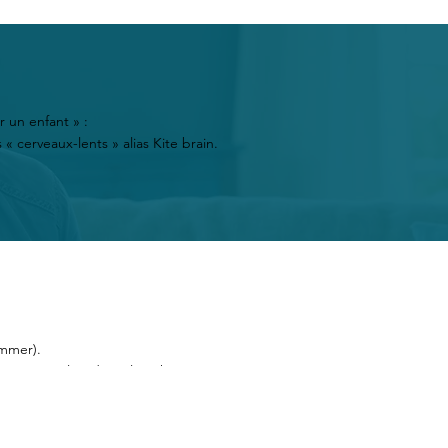
er un enfant » :
« cerveaux-lents » alias Kite brain.
mmer).
rogrammer les idées, les phrases,
 les articuler. Parler sous-tend une
 faut les mêmes premières étapes