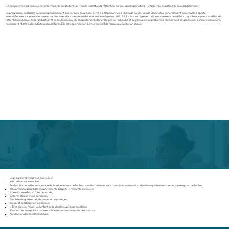
Ce programme s’adresse aux parents d’enfants présentant un Trouble du Déficit de l’Attention avec ou sans Hyperactvité (TDAH) et/ou des difficultés de comportement.
Le programme de Barkley s’adresse spécifiquement aux parents, en groupe fermé 5 a 10 personnes, à raison de dix séances de 90 minutes, généralement bimensuelles. Il porte
essentiellement sur les comportements qui sous-tendent la majorité des interactions négatives : difficulté à suivre les règles en raison notamment des déficits cognitifs sous-jacents – déficit de
l’attention soutenue, de la modulation et de l’autocontrôle du comportement, des stratégies de recherche et de résolution de problèmes, etc. Elle peut se généraliser à d’autres situations,
notamment l’école ou les activités extrascolaires. Elle est également un facteur prédictif de mauvaise adaptation sociale.
Le programme comprend dix étapes :
Information sur le trouble;
Analyse fonctionnelle : comprendre le fonctionnement de l’enfant, la notion de cohérence parentale, les stress intrafamiliaux qui viennent altérer la perception de l’enfant;
Renforcement positif des comportements adaptés : « moments spéciaux »;
Formulation efficace d’une demande;
Système efficace d’une demande;
Système de gommettes, de points et de privilèges;
Travail et collaboration avec l’école;
« Time out » où l’on retire l’enfant de la situation qui pose problème;
Gestion des lieux publics, par exemple les supermarchés et les restaurants;
Anticipation des problèmes futurs.