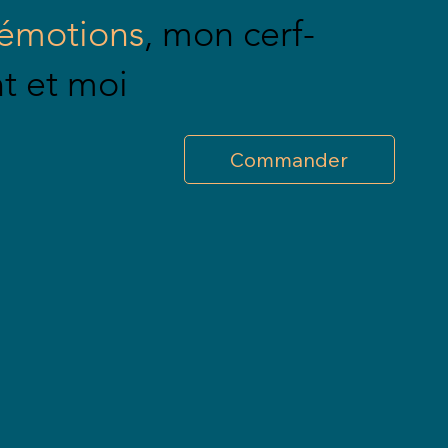
émotions
, mon cerf-
t et moi
Commander